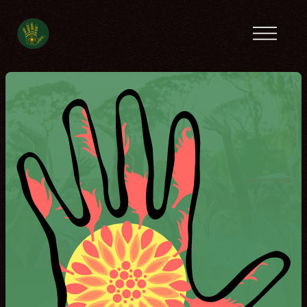
Campamentos previos
América Latina
Tanzania
Ecofeminista
Caribe
Líbano
Túnez
Contacto
English