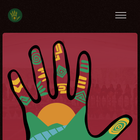
Campamentos previos
América Latina
Tanzania
Ecofeminista
Caribe
Líbano
Túnez
Contacto
English