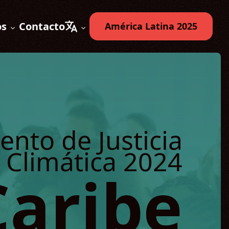
os
Contacto
América Latina 2025
Expandir submenú
Expandir submenú
to de Justicia
Climática 2024
Caribe