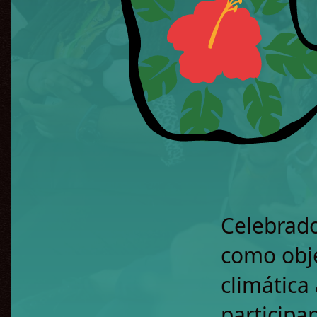
Celebrado
como obje
climática 
participa